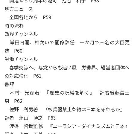
開港４５０周年の港町 池谷 和子 P58
地方ニュース
全国各地から P59
時の流れ
政界チャンネル
岸田内閣、相次いで閣僚辞任 一か月で三名の大臣更
迭 P60
労働チャンネル
春季交渉へ、与党からも追い風 労働界、経営者団体へ
の対応強化 P61
書評
木村 光彦著 『歴史の呪縛を解く』 評者後藤富士
男 P62
佐野 利男著 『核兵器禁止条約は日本を守れるか』
評者 永山 博之 P63
渡邊 啓貴監修 『ユーラシア・ダイナミズムと日本』