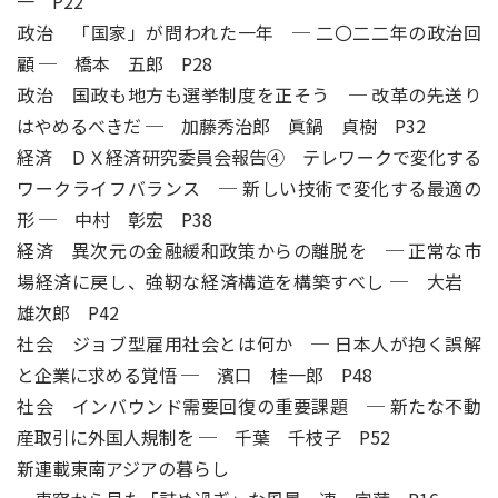
一 P22
政治 「国家」が問われた一年 ─ 二〇二二年の政治回
顧 ─ 橋本 五郎 P28
政治 国政も地方も選挙制度を正そう ─ 改革の先送り
はやめるべきだ ─ 加藤秀治郎 眞鍋 貞樹 P32
経済 ＤＸ経済研究委員会報告④ テレワークで変化する
ワークライフバランス ─ 新しい技術で変化する最適の
形 ─ 中村 彰宏 P38
経済 異次元の金融緩和政策からの離脱を ─ 正常な市
場経済に戻し、強靭な経済構造を構築すべし ─ 大岩
雄次郎 P42
社会 ジョブ型雇用社会とは何か ─ 日本人が抱く誤解
と企業に求める覚悟 ─ 濱口 桂一郎 P48
社会 インバウンド需要回復の重要課題 ─ 新たな不動
産取引に外国人規制を ─ 千葉 千枝子 P52
新連載東南アジアの暮らし