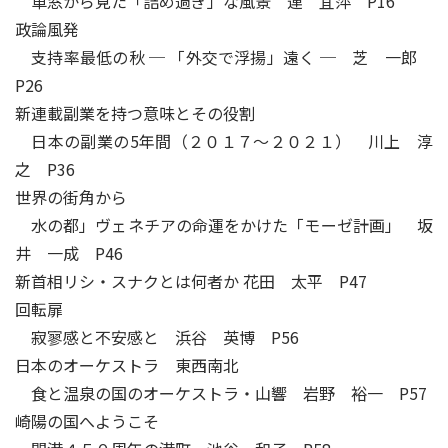
車窓から見た「詰め過ぎ」な風景 連 宜萍 P16
政論風発
支持率最低の秋 ─ 「外交で浮揚」遠く ─ 芝 一郎
P26
新連載副業を持つ意味とその役割
日本の副業の5年間（２０１７～２０２１） 川上 淳
之 P36
世界の街角から
水の都」ヴェネチアの命運をかけた「モーゼ計画」 坂
井 一成 P46
新首相リシ・スナクとは何者か 花田 太平 P47
回転扉
寂寥感と不安感と 浜谷 英博 P56
日本のオーケストラ 東西南北
食と温泉の国のオーケストラ・山響 岩野 裕一 P57
崎陽の国へようこそ