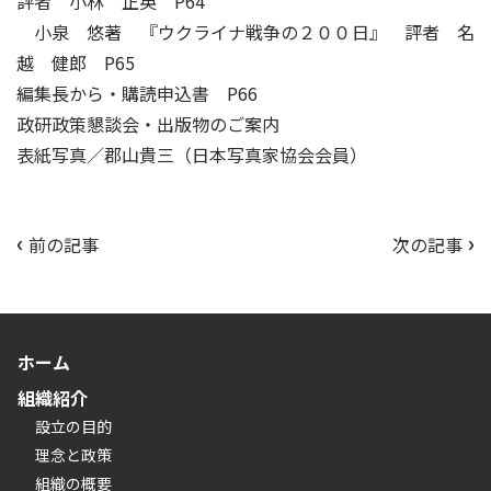
評者 小林 正英 P64
小泉 悠著 『ウクライナ戦争の２００日』 評者 名
越 健郎 P65
編集長から・購読申込書 P66
政研政策懇談会・出版物のご案内
表紙写真／郡山貴三（日本写真家協会会員）
‹
›
投
前の記事
次の記事
稿
ナ
ビ
ゲ
ホーム
ー
組織紹介
シ
設立の目的
ョ
理念と政策
ン
組織の概要