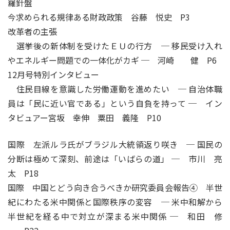
羅針盤
今求められる規律ある財政政策 谷藤 悦史 P3
改革者の主張
選挙後の新体制を受けたＥＵの行方 ─ 移民受け入れ
やエネルギー問題での一体化がカギ ─ 河崎 健 P6
12月号特別インタビュー
住民目線を意識した労働運動を進めたい ─ 自治体職
員は「民に近い官である」という自負を持って ─ イン
タビュアー宮坂 幸伸 粟田 義隆 P10
国際 左派ルラ氏がブラジル大統領返り咲き ─ 国民の
分断は極めて深刻、前途は「いばらの道」 ─ 市川 亮
太 P18
国際 中国とどう向き合うべきか研究委員会報告④ 半世
紀にわたる米中関係と国際秩序の変容 ─ 米中和解から
半世紀を経る中で対立が深まる米中関係 ─ 和田 修