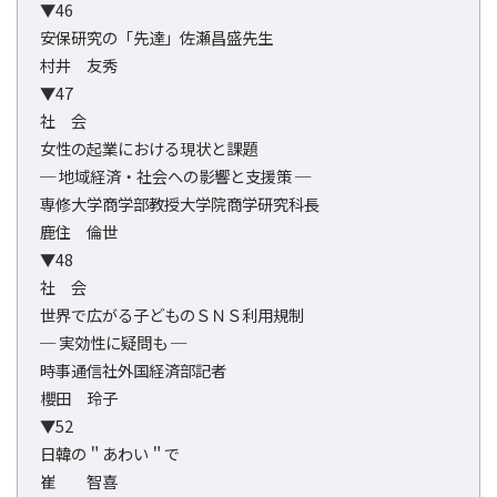
▼46
安保研究の「先達」佐瀬昌盛先生
村井 友秀
▼47
社 会
女性の起業における現状と課題
─ 地域経済・社会への影響と支援策 ─
専修大学商学部教授大学院商学研究科長
鹿住 倫世
▼48
社 会
世界で広がる子どものＳＮＳ利用規制
─ 実効性に疑問も ─
時事通信社外国経済部記者
櫻田 玲子
▼52
日韓の＂あわい＂で
崔 智喜