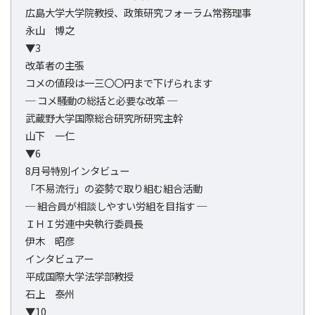
広島大学大学院教授、政策研究フォーラム常務理事
永山 博之
▼3
改革者の主張
コメの値段は一三〇〇円まで下げられます
─ コメ騒動の総括と必要な改革 ─
武蔵野大学国際総合研究所研究主幹
山下 一仁
▼6
8月号特別インタビュー
「不易流行」の姿勢で取り組む組合活動
─ 組合員が相談しやすい労組を目指す ─
ＩＨＩ労連中央執行委員長
伊木 昭彦
インタビュアー
平成国際大学法学部教授
石上 泰州
▼10