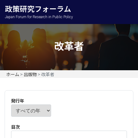
政策研究フォーラム
Japan Forum for Research in Public Policy
改革者
ホーム
>
出版物
>
改革者
発行年
目次