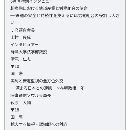
6月号特別インタビュー
転換期における鉄道産業と労働組合の使命
─ 鉄道の安全と持続性を支えるには労働組合の役割は大き
い ─
ＪＲ連合会長
上村 良成
インタビュアー
駒澤大学法学部教授
清滝 仁志
▼10
国 際
実利と安定重視の全方位外交
─ 深まる日本との連携－李在明政権一年 ─
時事通信ソウル支局長
萩原 大輔
▼18
国 際
拡大する情報・認知戦への対応