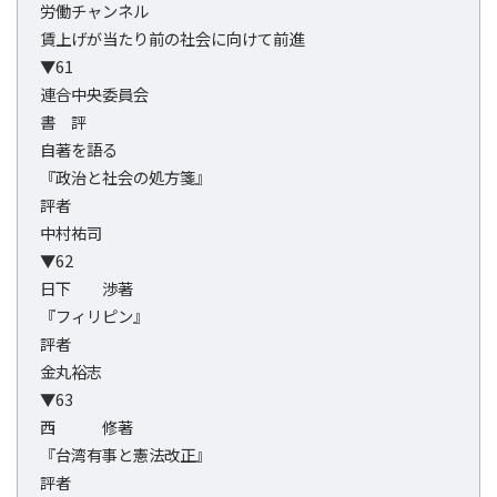
労働チャンネル
賃上げが当たり前の社会に向けて前進
▼61
連合中央委員会
書 評
自著を語る
『政治と社会の処方箋』
評者
中村祐司
▼62
日下 渉著
『フィリピン』
評者
金丸裕志
▼63
西 修著
『台湾有事と憲法改正』
評者