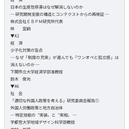
日本の生産性停滞はなぜ解消しないのか
─ 研究開発支援の構造とコンテクストからの再検証 ─
株式会社ＥＢＰＭ研究所代表
林 宜嗣
▼42
経 済
少子化対策の盲点
─ なぜ「制度の充実」が進んでも「ワンオペと孤立感」は
消えないのか ─
下関市立大学経済学部准教授
鈴木 俊光
▼46
社 会
「適切な外国人政策を考える」研究委員会報告①
外国人労働政策と地方自治体
─ 特定技能の〝実装〟と〝実相〟 ─
宇都宮大学地域デザイン科学部教授