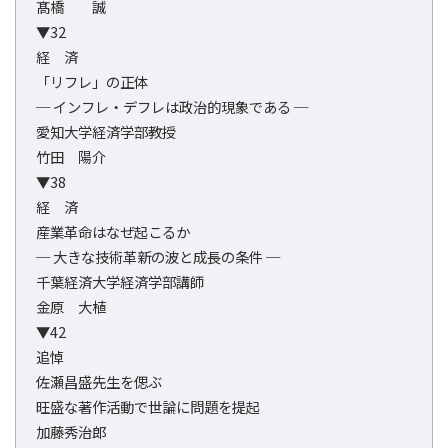
髙橋 誠
▼32
経 済
「リフレ」の正体
─ インフレ・デフレは政治的現象である ─
愛知大学経済学部教授
竹田 陽介
▼38
経 済
産業革命はなぜ起こるか
─ 大きな技術革新の波と成長の条件 ─
千葉経済大学経済学部講師
金原 大植
▼42
追悼
佐瀬昌盛先生を偲ぶ
旺盛な著作活動で世論に問題を提起
加藤秀治郎