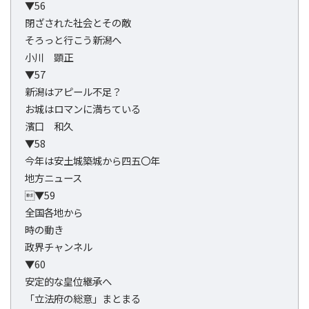
▼56
閉ざされた社会とその敵
そろっと行こう新潟へ
小川 顕正
▼57
新潟はアピール不足？
お城はロマンに満ちている
濱口 和久
▼58
今年は安土城築城から四五〇年
地方ニュース
▼59
全国各地から
時の動き
政界チャンネル
▼60
安定的な皇位継承へ
「立法府の総意」まとまる