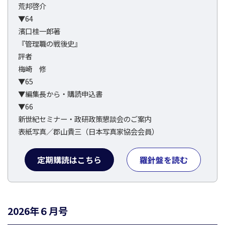
荒邦啓介
▼64
濱口桂一郎著
『管理職の戦後史』
評者
梅崎 修
▼65
▼編集長から・購読申込書
▼66
新世紀セミナー・政研政策懇談会のご案内
表紙写真／郡山貴三（日本写真家協会会員）
定期購読はこちら
羅針盤を読む
2026年６月号