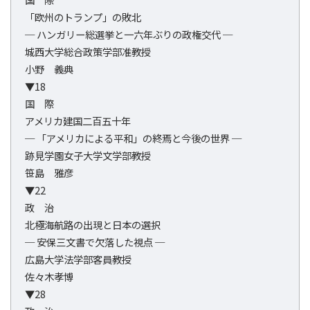
「欧州のトランプ」の敗北
─ ハンガリー総選挙と一六年ぶりの政権交代 ─
城西大学総合政策学部准教授
小野 義典
▼18
国 際
アメリカ建国二百五十年
─ 「アメリカによる平和」の終焉と今後の世界 ─
跡見学園女子大学文学部教授
笹島 雅彦
▼22
政 治
北極海航路の出現と日本の選択
─ 安保三文書で欠落した視点 ─
広島大学法学部客員教授
佐々木孝博
▼28