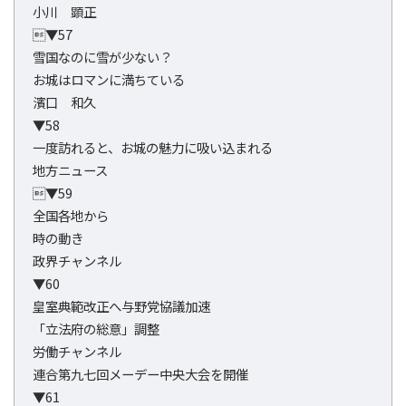
小川 顕正
▼57
雪国なのに雪が少ない？
お城はロマンに満ちている
濱口 和久
▼58
一度訪れると、お城の魅力に吸い込まれる
地方ニュース
▼59
全国各地から
時の動き
政界チャンネル
▼60
皇室典範改正へ与野党協議加速
「立法府の総意」調整
労働チャンネル
連合第九七回メーデー中央大会を開催
▼61