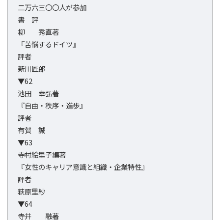
二万六三〇〇人が参加
書 評
柳 秀直著
『苦悩するドイツ』
評者
新川匠郎
▼62
池田 幸弘著
『自由・秩序・進歩』
評者
有賀 誠
▼63
寺村絵里子編著
『女性のキャリア意識と組織・企業特性』
評者
萩原里紗
▼64
寺井 融著