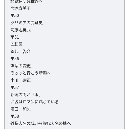
北朝鮮研究世界へ
宮塚寿美子
▼50
クリミアの受難史
河原地英武
▼51
回転扉
荒邦 啓介
▼56
訳語の変更
そろっと行こう新潟へ
小川 顕正
▼57
新潟の街と「水」
お城はロマンに満ちている
濱口 和久
▼58
外様大名の城から譜代大名の城へ