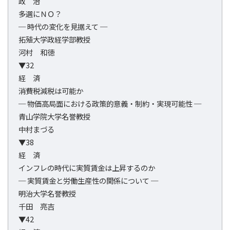
政 治
多選にＮＯ？
─ 時代の変化を見据えて ─
拓殖大学政経学部教授
河村 和徳
▼32
経 済
消費税減税は可能か
─ 物価高局面における政策的意義・制約・実現可能性 ─
青山学院大学名誉教授
中村まづる
▼38
経 済
インフレの時代に実質賃金は上昇するのか
─ 実質賃金と労働生産性の関係について ─
明治大学名誉教授
千田 亮吉
▼42