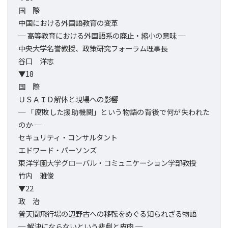
国 際
中国における外国語教育の変革
─ 高等教育における外国語系の廃止・縮小の意味 ─
中央大学名誉教授、政策研究フォーラム理事長
谷口 洋志
▼18
国 際
ＵＳＡＩＤ解体と現場への影響
─ 「腐敗した援助機関」という物語の背後で何が失われた
のか ─
セキュリティ・コンサルタント
エドワード・パーソンズ
東洋学園大学グローバル・コミュニケーション学部教授
竹内 雅俊
▼22
政 治
普天間飛行場の辺野古への移転をめぐる知られざる物語
─ 解決にならないという悲劇と皮肉 ─