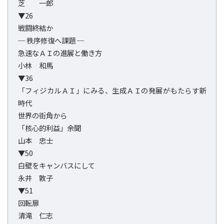
芝 一郎
▼26
戦闘終結か
─ 秩序修復へ課題 ─
急速なＡＩの進展と働き方
小林 和馬
▼36
「フィジカルＡＩ」にみる、生成ＡＩの発展がもたらす新
時代
世界の街角から
「核心的利益」余聞
山本 忠士
▼50
白壁をキャンバスにして
永井 敦子
▼51
回転扉
清滝 仁志