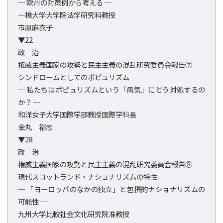
─ 欧州の対策例から考える ─
一橋大学大学院法学研究科教授
市原麻衣子
▼22
政 治
権威主義国家の攻勢と民主主義の混乱研究委員会報告⑦
シンドロームとしてのポピュリズム
─ 私たちはポピュリズムという「病気」にどう対処するの
か？ ─
和洋女子大学国際学部教授国際学科長
金丸 裕志
▼28
政 治
権威主義国家の攻勢と民主主義の混乱研究委員会報告⑧
現代スコットランド・ナショナリズムの特性
─ 「ヨーロッパのなかの独立」と包摂的ナショナリズムの
可能性 ─
九州大学比較社会文化研究院准教授