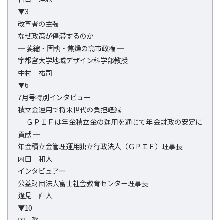
▼3
改革者の主張
なぜ政策が停滞するのか
─ 萎縮・固執・焦燥の高市政権 ─
宇都宮大学地域デザイン科学部教授
中村 祐司
▼6
7月号特別インタビュー
積立金運用で将来世代の負担軽減
─ ＧＰＩＦは年金積立金の運用を通じて年金財政の安定に
貢献 ─
年金積立金管理運用独立行政法人（ＧＰＩＦ）理事長
内田 和人
インタビュアー
公益財団法人富士社会教育センター理事長
逢見 直人
▼10
国 際