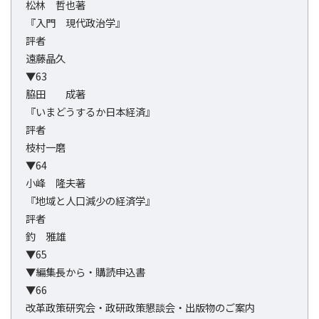
松林 哲也著
『入門 現代政治学』
評者
遠藤晶久
▼63
脇田 成著
『いまどうするか日本経済』
評者
枝村一磨
▼64
小峰 隆夫著
『地域と人口減少の経済学』
評者
釣 雅雄
▼65
▼編集長から・購読申込書
▼66
改革政策研究会・政研政策懇談会・出版物のご案内