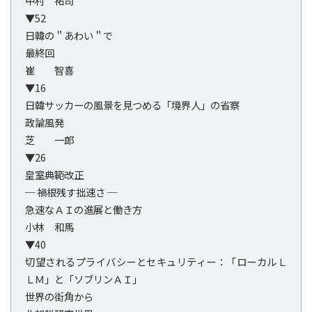
中村 祐司
▼52
日韓の＂あわい＂で
最終回
崔 智喜
▼16
日韓サッカーの風景を見つめる「境界人」の省察
政論風発
芝 一郎
▼26
皇室典範改正
─ 禍根残す拙速さ ─
急速なＡＩの進展と働き方
小林 和馬
▼40
切望されるプライバシーとセキュリティー：「ローカルＬ
ＬＭ」と「ソブリンＡＩ」
世界の街角から