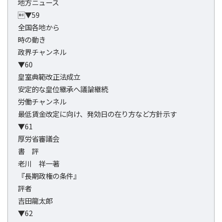
地方ニュース
▼59
全国各地から
時の動き
政界チャンネル
▼60
皇室典範改正法成立
安定的な皇位継承へ議論継続
労働チャンネル
最低賃金改定に向け、発効日の在り方など方針示す
▼61
厚労省審議会
書 評
老川 祥一著
『長期政権の条件』
評者
吉田龍太郎
▼62