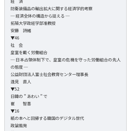
経 済
防衛装備品の輸出拡大に関する経済学的考察
─ 経済全体の構造から捉える ─
拓殖大学政経学部准教授
安藤 詩緒
▼46
社 会
皇室を戴く労働組合
─ 日本占領体制下で、皇室の危機を守った労働組合の先人
の態度 ─
公益財団法人富士社会教育センター理事長
逢見 直人
▼52
日韓の＂あわい＂で
崔 智喜
▼16
紙の本へと回帰する韓国のデジタル世代
政論風発