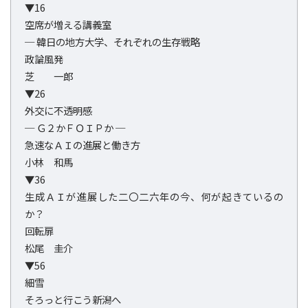
▼16
空席が増える講義室
─ 韓日の地方大学、それぞれの生存戦略
政論風発
芝 一郎
▼26
外交に不透明感
─ Ｇ２かＦＯＩＰか ─
急速なＡＩの進展と働き方
小林 和馬
▼36
生成ＡＩが進展した二〇二六年の今、何が起きているの
か？
回転扉
松尾 圭介
▼56
細雪
そろっと行こう新潟へ