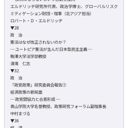
エルドリッヂ研究所代表、政治学博士、グローバルリスク
ミティゲーション財団・理事（北アジア担当）
ロバート・Ｄ・エルドリッヂ
▼28
政 治
憲法はなぜ改正されないのか？
─ ユートピア憲法が生んだ日本型民主主義 ─
駒澤大学法学部教授
清滝 仁志
▼32
政 治
「政党政策」研究委員会報告①
経済政策の新局面
─ 政党間協力と合意形成 ─
青山学院大学名誉教授、政策研究フォーラム副理事長
中村まづる
▼36
経 済