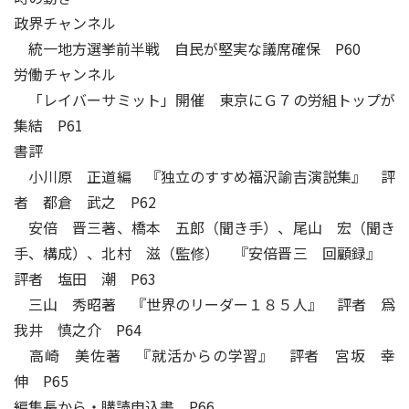
政界チャンネル
統一地方選挙前半戦 自民が堅実な議席確保 P60
労働チャンネル
「レイバーサミット」開催 東京にＧ７の労組トップが
集結 P61
書評
小川原 正道編 『独立のすすめ福沢諭吉演説集』 評
者 都倉 武之 P62
安倍 晋三著、橋本 五郎（聞き手）、尾山 宏（聞き
手、構成）、北村 滋（監修） 『安倍晋三 回顧録』
評者 塩田 潮 P63
三山 秀昭著 『世界のリーダー１８５人』 評者 爲
我井 慎之介 P64
高崎 美佐著 『就活からの学習』 評者 宮坂 幸
伸 P65
編集長から・購読申込書 P66