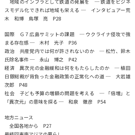
地域のインフラとして鉄道の発展を ─ 鉄道をビジネ
スモデル化できれば地域も栄える ─ インタビュアー荒
木 和博 鳥塚 亮 P28
国際 Ｇ７広島サミットの課題 ─ ウクライナ侵攻で強
まる存在感 ─ 木村 光子 P36
政治 共産党内では何が許されないのか ─ 松竹、鈴木
氏除名事件 ─ 永山 博之 P42
経済 異次元の金融緩和は何をもたらしたのか ─ 植田
日銀総裁が背負った金融政策の正常化への道 ─ 大岩雄
次郎 P48
社会 子ども予算の増額の問題を考える ─ 「倍増」と
「異次元」の意味を探る ─ 和泉 徹彦 P54
地方ニュース
全国各地から P27
最終回東南アジアの暮らし