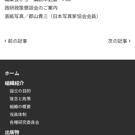
政研政策懇談会のご案内
表紙写真／郡山貴三（日本写真家協会会員）
‹
›
投
前の記事
次の記事
稿
ナ
ビ
ゲ
ホーム
ー
組織紹介
シ
設立の目的
ョ
理念と政策
ン
組織の概要
役員体制
各種研究委員会
出版物