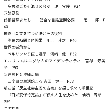
多言語ごちゃ混ぜの会話 連 宜萍 P34
政論風発
首相襲撃またも ─ 健全な言論空間必要 ─ 芝 一郎 P
40
最終回副業を持つ意味とその役割
副業の時間と時間帯 川上 淳之 P46
世界の街角から
ベルリンやり直し選挙 河﨑 健 P52
エルサレムはユダヤ人のアイデンティティ 宮塚 寿美
子 P53
新連載Ｒ５沖縄点描
三度目の生活始まる 吉田 健一 P58
新連載「民主社会主義の古書」を探し求めて半世紀
『日米安保肯定論』が僕の人生を決めた 仙頭 寿顕
P59
時の動き