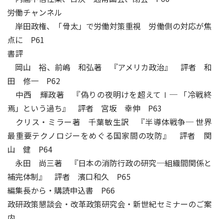
労働チャンネル
岸田政権、「骨太」で労働対策重視 労働側の対応が焦
点に P61
書評
岡山 裕、前嶋 和弘著 『アメリカ政治』 評者 和
田 修一 P62
中西 輝政著 『偽りの夜明けを超えてⅠ─ 「冷戦終
焉」という過ち』 評者 宮坂 幸伸 P63
クリス・ミラー著 千葉敏生訳 『半導体戦争─ 世界
最重要テクノロジーをめぐる国家間の攻防』 評者 関
山 健 P64
永田 尚三著 『日本の消防行政の研究─組織間関係と
補完体制』 評者 濱口和久 P65
編集長から・購読申込書 P66
政研政策懇談会・改革政策研究会・新世紀セミナーのご案
内