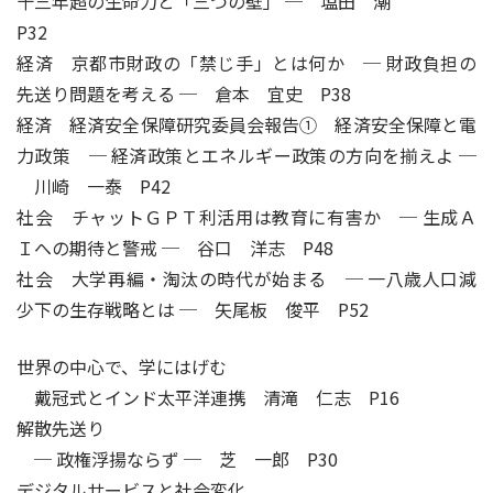
十三年超の生命力と「三つの壁」 ─ 塩田 潮
P32
経済 京都市財政の「禁じ手」とは何か ─ 財政負担の
先送り問題を考える ─ 倉本 宜史 P38
経済 経済安全保障研究委員会報告① 経済安全保障と電
力政策 ─ 経済政策とエネルギー政策の方向を揃えよ ─
川崎 一泰 P42
社会 チャットＧＰＴ利活用は教育に有害か ─ 生成Ａ
Ｉへの期待と警戒 ─ 谷口 洋志 P48
社会 大学再編・淘汰の時代が始まる ─ 一八歳人口減
少下の生存戦略とは ─ 矢尾板 俊平 P52
世界の中心で、学にはげむ
戴冠式とインド太平洋連携 清滝 仁志 P16
解散先送り
─ 政権浮揚ならず ─ 芝 一郎 P30
デジタルサービスと社会変化