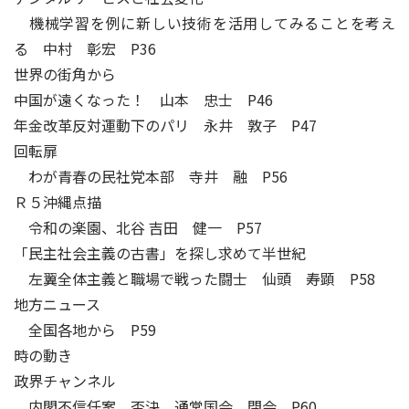
機械学習を例に新しい技術を活用してみることを考え
る 中村 彰宏 P36
世界の街角から
中国が遠くなった！ 山本 忠士 P46
年金改革反対運動下のパリ 永井 敦子 P47
回転扉
わが青春の民社党本部 寺井 融 P56
Ｒ５沖縄点描
令和の楽園、北谷 吉田 健一 P57
「民主社会主義の古書」を探し求めて半世紀
左翼全体主義と職場で戦った闘士 仙頭 寿顕 P58
地方ニュース
全国各地から P59
時の動き
政界チャンネル
内閣不信任案、否決 通常国会、閉会 P60