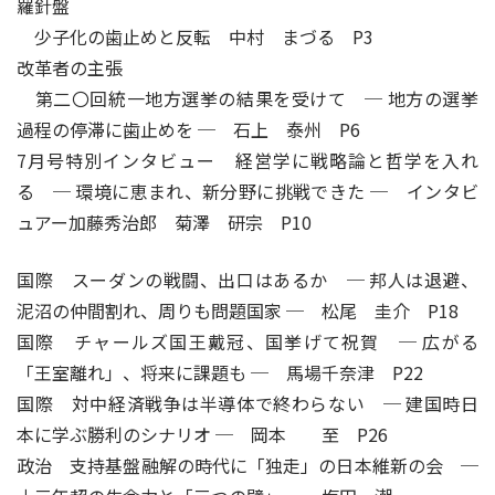
羅針盤
少子化の歯止めと反転 中村 まづる P3
改革者の主張
第二〇回統一地方選挙の結果を受けて ─ 地方の選挙
過程の停滞に歯止めを ─ 石上 泰州 P6
7月号特別インタビュー 経営学に戦略論と哲学を入れ
る ─ 環境に恵まれ、新分野に挑戦できた ─ インタビ
ュアー加藤秀治郎 菊澤 研宗 P10
国際 スーダンの戦闘、出口はあるか ─ 邦人は退避、
泥沼の仲間割れ、周りも問題国家 ─ 松尾 圭介 P18
国際 チャールズ国王戴冠、国挙げて祝賀 ─ 広がる
「王室離れ」、将来に課題も ─ 馬場千奈津 P22
国際 対中経済戦争は半導体で終わらない ─ 建国時日
本に学ぶ勝利のシナリオ ─ 岡本 至 P26
政治 支持基盤融解の時代に「独走」の日本維新の会 ─