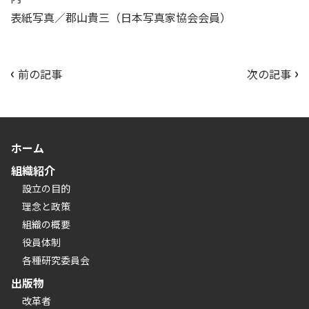
表紙写真／郡山貴三（日本写真家協会会員）
‹
›
投
前の記事
次の記事
稿
ナ
ビ
ゲ
ホーム
ー
組織紹介
シ
設立の目的
ョ
理念と政策
ン
組織の概要
役員体制
各種研究委員会
出版物
改革者